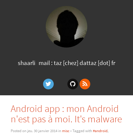
shaarli
mail : taz [chez] dattaz [dot] fr
Android app : mon Android
n'est pas à moi. It's malware
Posted on jeu. 30 janvier 2014 in
misc
• Tagged with
#android
,