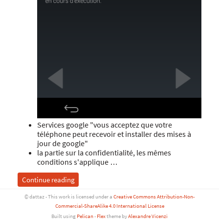
Services google "vous acceptez que votre
téléphone peut recevoir et installer des mises à
jour de google"
la partie sur la confidentialité, les mêmes
conditions s'applique …
Continue reading
© dattaz - This work is licensed under a
Creative Commons Attribution-Non-
Commercial-ShareAlike 4.0 International License
Built using
Pelican
-
Flex
theme by
Alexandre Vicenzi