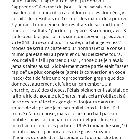
plutôt fausse. L'api était en json, j'ai donc du
"apprendre" à parser du json... Je ne savais pas
exactement comment seraient fournies les données, y
aurait-il les résultats du 1er tour des mairie déjà pourvu
? y aurait-il uniquement les résultats du second tour ?
tous les résultats ? j'ai donc préparer 3 scénario, avec 3
code possible que j'ai mis sur mon serveur après avoir
vu le XML du second tour Ensuite, il a fallu gérer les 2
modes de scrutins : liste et plurinominal et si le conseil
municipal était élu au premier ou au deuxième tours.
Pour cela il a fallu parser du XML, chose que je n'avais
jamais faites aussi. Globalement cette partie était "assez
rapide" Le plus complexe (après la conversion en code
insee) était de faire une représentation graphique des
données, autrement dit faire un camembert. J'ai
cherché, testé des choses, j'étais pleinement satisfait de
la librairie de google pieCharts, mais cela m'obligeais à
faire des requête chez google et toujours dans un
soucis de vie privée je ne souhaitais pas le faire. J'ai
trouvé d'autre chose, mais elle ne marchait pas sur
mobile.. mais j'ai fini par trouver quelque chose qui
marchait un peu près partout.. 19h50 dimanche soir, 10
minutes avant : j'ai fini après une grosse dizaine
d'heures de code dans la semaine. Tout marche bien,