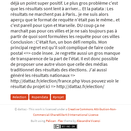
déjà un point super positif. Le plus gros problème c'est
que les résultats sont lent à arriver... Et la patata : Les
résultats ne marchent pas à Paris.. je me suis alors
aperçu que le format de requête n'était pas le même.. et
c'est pareil pour Lyon et Marseile. DU coup ça ne
marchait pas pour ces villes et je ne sais toujours pas à
partir de quoi sont formulées les requête pour ces villes
Conclusion : C'était fun, un bon défi remplis. Mon
principal regret est qu'il soit compliqué de faire code
postal <=> code insee. Je regrette aussi un gros manque
de transparence de la part de l'état. Il est donc possible
de proposer une autre vison que celle des médias
traditionnel des résultats des élections. J'ai aussi
généré les résultats nationaux =>
http://dattaz.fr/election/france.php Vous pouvez voir le
résultat du projet ici => http://dattaz.fr/election/
#election
#opendata
#projet
© dattaz - This work is licensed under a
Creative Commons Attribution-Non-
Commercial-ShareAlike 4.0 International License
Built using
Pelican
-
Flex
theme by
Alexandre Vicenzi