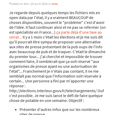
Posted on dim. 20 avril 2014 in
misc
Je regarde depuis quelques temps les fichiers mis en
open data par l'état, il y a vraiment BEAUCOUP de
choses disponibles, souvent le "problème" c'est d'avoir
de l'idée. Il faut continuer ainsi et ne pas se refermer (on
est spécialiste en France...)
ça parle déjà d'une taxe au
sénat...
Il y a 1 mois c'était les élections et je me suis dit
qu'il pourrait être sympa de proposer une alternative
aux sites de presse présentant de la pub oups de l'info
avec beaucoup de pub et de traquer. C'était le dimanche
du premier tour... j'ai cherché et impossible de trouver
comment faire, il semblerait que ça soit réservé "aux
organismes de presse ayant eu une autorisation de
l'état"... Franchement je n'étais pas contant, il ne me
semblait pas normal que l'information soit réservée à
certain... Une personne a fini par m'apporter une
réponse :
http://elections.interieur.gouv.fr/telechargements/ Ouf
c'est possible. Je me suis lancé le défi de faire quelque
chose de potable en une semaine. Objectif :
Présenter d'autres infos que sur les nombreux
sites de presse