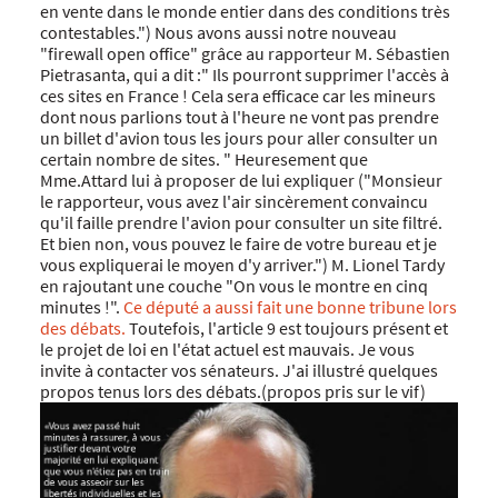
en vente dans le monde entier dans des conditions très
contestables.") Nous avons aussi notre nouveau
"firewall open office" grâce au rapporteur M. Sébastien
Pietrasanta, qui a dit :" Ils pourront supprimer l'accès à
ces sites en France ! Cela sera efficace car les mineurs
dont nous parlions tout à l'heure ne vont pas prendre
un billet d'avion tous les jours pour aller consulter un
certain nombre de sites. " Heuresement que
Mme.Attard lui à proposer de lui expliquer ("Monsieur
le rapporteur, vous avez l'air sincèrement convaincu
qu'il faille prendre l'avion pour consulter un site filtré.
Et bien non, vous pouvez le faire de votre bureau et je
vous expliquerai le moyen d'y arriver.") M. Lionel Tardy
en rajoutant une couche "On vous le montre en cinq
minutes !".
Ce député a aussi fait une bonne tribune lors
des débats.
Toutefois, l'article 9 est toujours présent et
le projet de loi en l'état actuel est mauvais. Je vous
invite à contacter vos sénateurs. J'ai illustré quelques
propos tenus lors des débats.(propos pris sur le vif)